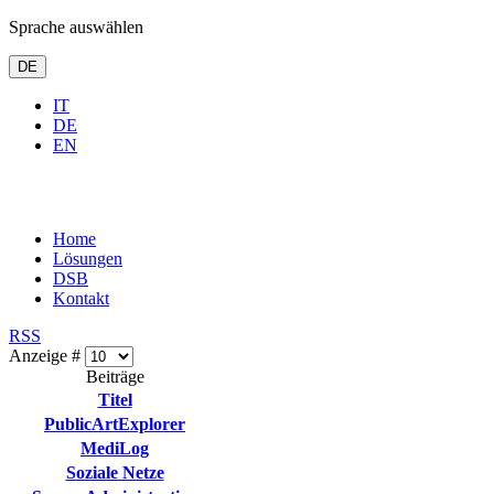
Sprache auswählen
DE
IT
DE
EN
Home
Lösungen
DSB
Kontakt
RSS
Anzeige #
Beiträge
Titel
PublicArtExplorer
MediLog
Soziale Netze